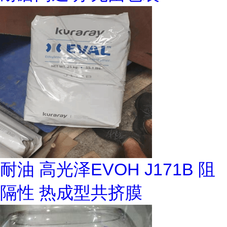
耐油 高光泽EVOH J171B 阻
隔性 热成型共挤膜