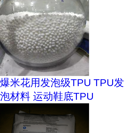
爆米花用发泡级TPU TPU发
泡材料 运动鞋底TPU