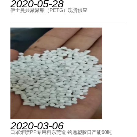
2020-05-28
伊士曼共聚聚酯（PETG）现货供应
2020-03-06
口罩熔喷PP专用料东莞造 铭远塑胶日产能60吨