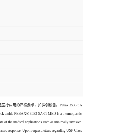
应用的严格要求，如微创设备。Pebax 3533 SA
 3533 SA 01 MED is a thermoplastic
nts of the medical applications such as minimally invasive
namic response. Upon request letters regarding USP Class