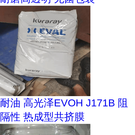
耐油 高光泽EVOH J171B 阻
隔性 热成型共挤膜