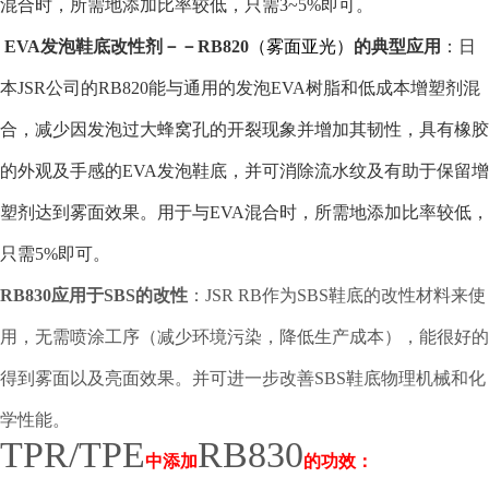
混合时，所需地添加比率较低，只需
3~5%
即可。
EVA
发泡鞋底改性剂－－
RB820
（雾面亚光）
的典型应用
：日
本
JSR
公司的
RB820
能与通用的发泡
EVA
树脂和低成本增塑剂混
合，减少因发泡过大蜂窝孔的开裂现象并增加其韧性，具有橡胶
的外观及手感的
EVA
发泡鞋底，并可消除流水纹及有助于保留增
塑剂达到雾面效果。用于与
EVA
混合时，所需地添加比率较低，
只需
5%
即可。
RB
830
应用于
SBS
的改性
：
JSR RB
作为
SBS
鞋底的改性材料来使
用，无需喷涂工序（减少环境污染，降低生产成本），能很好的
得到雾面以及亮面效果。并可进一步改善
SBS
鞋底物理机械和化
学性能。
TPR/TPE
RB830
中添加
的功效：