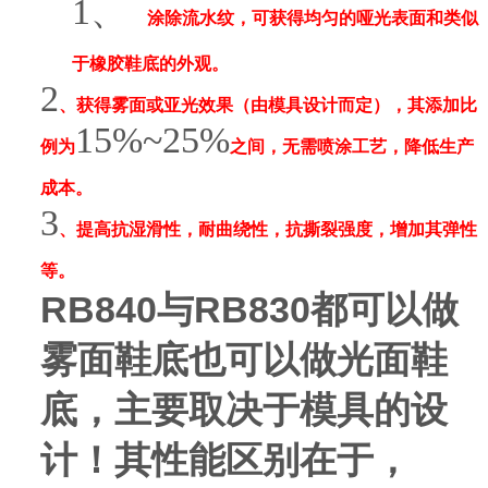
1、
涂除流水纹，
可获得均匀的哑光表面和类似
于橡胶鞋底的外观。
2
、获得雾面或亚光效果（由模具设计而定），其添加比
15%~25%
例为
之间，无需喷涂工艺，降低生产
成本。
3
、提高抗湿滑性，耐曲绕性，抗撕裂强度，增加其弹性
等。
RB8
4
0
与
RB8
3
0
都可以做
雾面鞋底也可以做光面鞋
底，主要取决于模具的设
计！其性能区别在于，