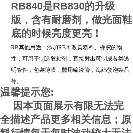
RB840
是
RB830
的升级
版，含有耐磨剂，做光面鞋
底的时候亮度更亮！
RB
其他用途：添加
RB
可改善塑料、橡胶的物
性，可用于制造胶粘剂，直接射出可制成各类透
明管件
，
包裝薄膜，醫用輸液管，海綿發泡製品
等。
温馨提示您
:
因
本页面展示有限无法完
全描述产品更多相关信息；
原