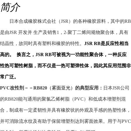
简介
日本合成橡胶株式会社（
JSR
）的各种橡胶原料，其中的
RB
是由
JSR
开发并 生产及销售
1
，
2-
聚丁二烯间规物聚合体，具有
结晶性，故同时具有塑料和橡胶的特性。
JSR RB
是反应性相当
高的。
换言之，
JSR RB
可被视为一功能性聚合体，一种反应
性热可塑性树脂，而不仅是一热可塑弹性体，因此其应用范围非
常广泛。
PVC
改性剂－－
RB820
（雾面亚光）
的典型应用：
日本
JSR
公司
的
RB820
能与通用的聚氯乙烯树脂（
PVC
）和低成本增塑剂混
合，制成有一定柔韧性并具有橡胶状的外观及手感的热塑性体，
并可消除流水纹及有助于保留增塑剂达到雾面效果。用于与
PVC