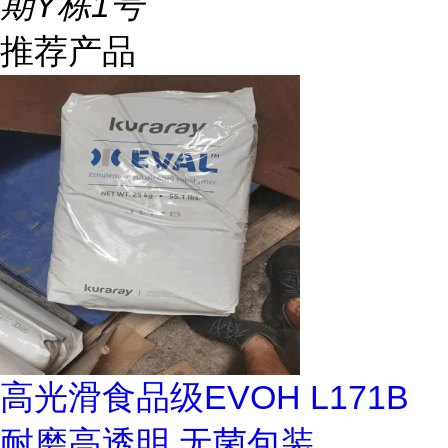
期Y栋1号
推荐产品
高光滑食品级EVOH L171B
耐磨高透明 无菌包装