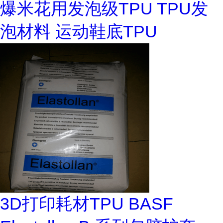
爆米花用发泡级TPU TPU发
泡材料 运动鞋底TPU
3D打印耗材TPU BASF