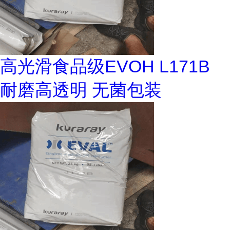
高光滑食品级EVOH L171B
耐磨高透明 无菌包装