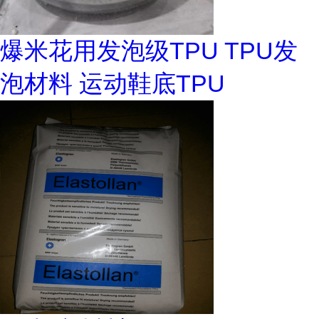
爆米花用发泡级TPU TPU发
泡材料 运动鞋底TPU