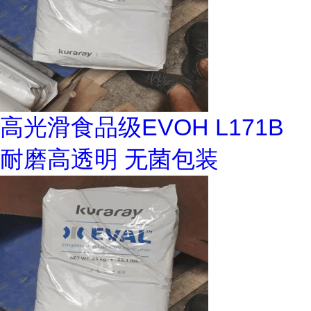
高光滑食品级EVOH L171B
耐磨高透明 无菌包装