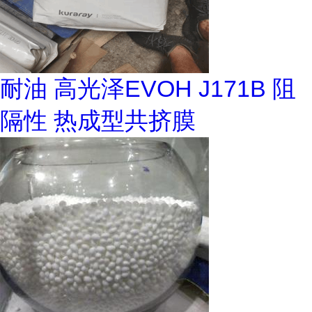
耐油 高光泽EVOH J171B 阻
隔性 热成型共挤膜