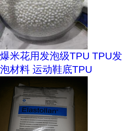
爆米花用发泡级TPU TPU发
泡材料 运动鞋底TPU