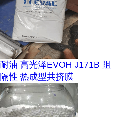
耐油 高光泽EVOH J171B 阻
隔性 热成型共挤膜