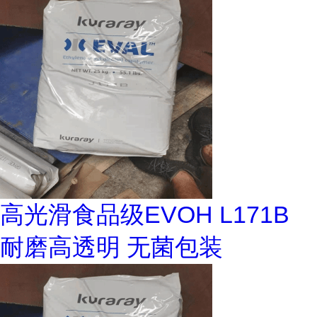
高光滑食品级EVOH L171B
耐磨高透明 无菌包装