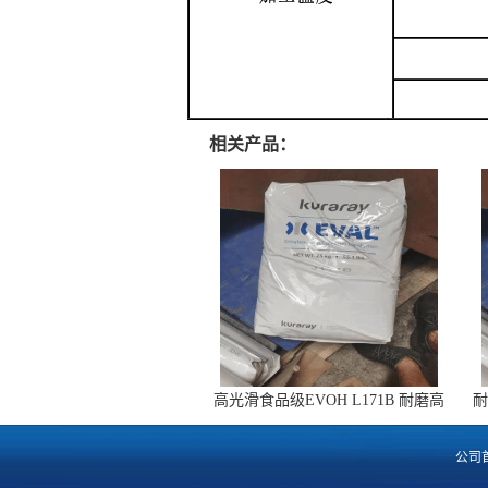
相关产品：
高光滑食品级EVOH L171B 耐磨高
耐
透明 无菌包装
公司