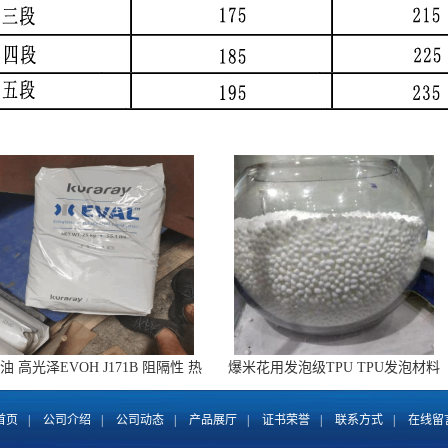
油 高光泽EVOH J171B 阻隔性 热
爆米花用发泡级TPU TPU发泡材料
成型共挤膜
运动鞋底TPU
首页
|
公司介绍
|
公司动态
|
产品展厅
|
证书荣誉
|
联系方式
|
在线留