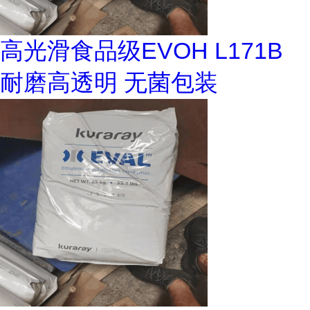
高光滑食品级EVOH L171B
耐磨高透明 无菌包装