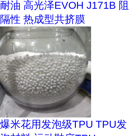
耐油 高光泽EVOH J171B 阻
隔性 热成型共挤膜
爆米花用发泡级TPU TPU发