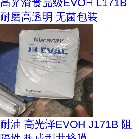
高光滑食品级EVOH L171B
耐磨高透明 无菌包装
耐油 高光泽EVOH J171B 阻
隔性 热成型共挤膜