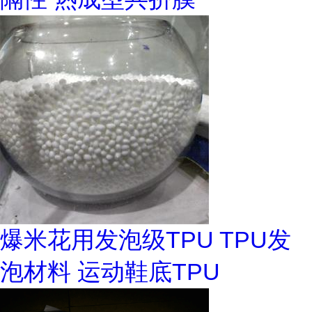
爆米花用发泡级TPU TPU发
泡材料 运动鞋底TPU