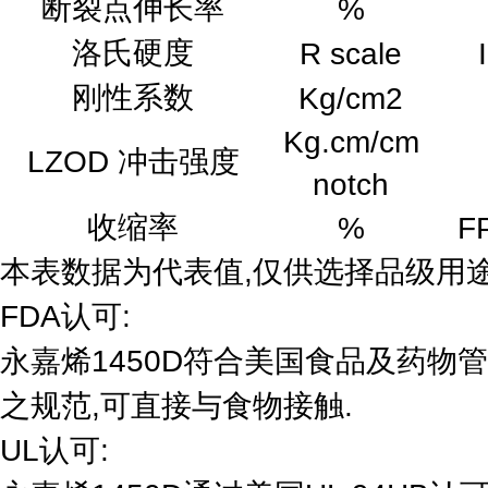
断裂点伸长率
%
洛氏硬度
R scale
刚性系数
Kg/cm2
Kg.cm/cm
LZOD 冲击强度
notch
收缩率
%
F
本表数据为代表值,仅供选择品级用
FDA认可:
永嘉烯1450D符合美国食品及药物管理局2
之规范,可直接与食物接触.
UL认可: