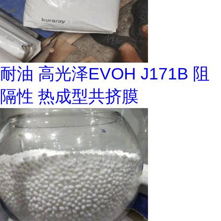
耐油 高光泽EVOH J171B 阻
隔性 热成型共挤膜