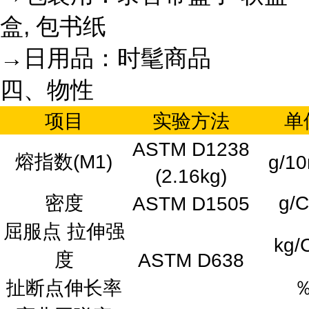
盒, 包书纸
→日用品：时髦商品
四、物性
项目
实验方法
单
ASTM D1238
熔指数(M1)
g/10
(2.16kg)
密度
g/
ASTM D1505
屈服点 拉伸强
kg
度
ASTM D638
扯断点伸长率