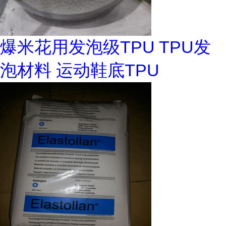
爆米花用发泡级TPU TPU发
泡材料 运动鞋底TPU