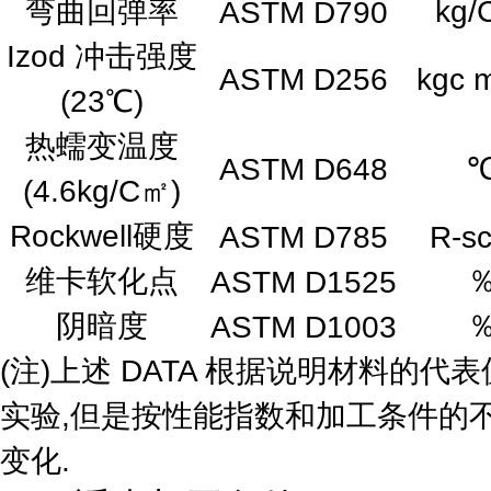
弯曲回弹率
kg
ASTM D790
Izod 冲击强度
ASTM D256
kgc 
(23℃)
热蠕变温度
ASTM D648
(4.6kg/C㎡)
Rockwell硬度
ASTM D785
R-sc
维卡软化点
ASTM D1525
阴暗度
ASTM D1003
(注)上述 DATA 根据说明材料的代
实验,但是按性能指数和加工条件的
变化.