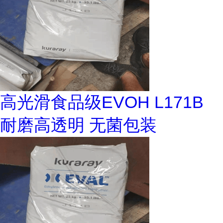
高光滑食品级EVOH L171B
耐磨高透明 无菌包装