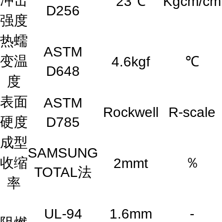
冲击
23℃
Kgcm/cm
D256
强度
热蠕
ASTM
变温
4.6kgf
℃
D648
度
表面
ASTM
Rockwell
R-scale
硬度
D785
成型
SAMSUNG
收缩
％
2mmt
TOTAL法
率
UL-94
1.6mm
-