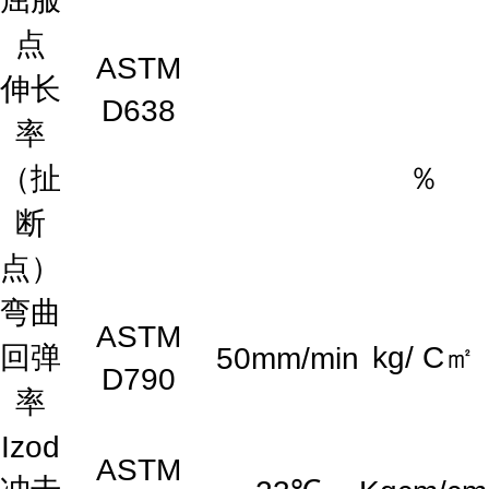
点
ASTM
伸长
D638
率
（扯
％
断
点）
弯曲
ASTM
回弹
kg/ C㎡
50mm/min
D790
率
Izod
ASTM