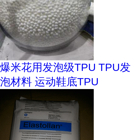
爆米花用发泡级TPU TPU发
泡材料 运动鞋底TPU