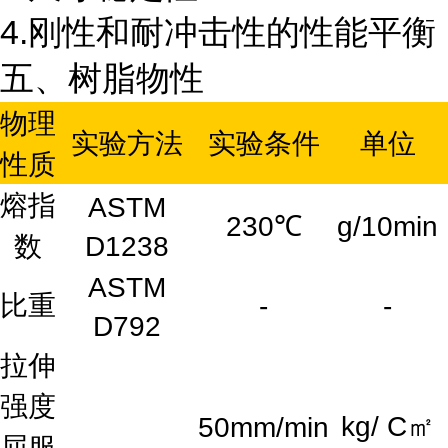
4.刚性和耐冲击性的性能平衡
五、树脂物性
物理
实验方法
实验条件
单位
性质
熔指
ASTM
230℃
g/10min
数
D1238
ASTM
比重
-
-
D792
拉伸
强度
kg/ C㎡
50mm/min
屈服