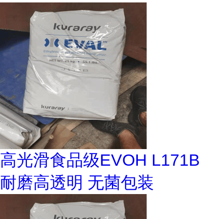
高光滑食品级EVOH L171B
耐磨高透明 无菌包装