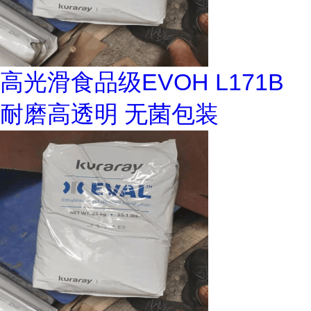
高光滑食品级EVOH L171B
耐磨高透明 无菌包装