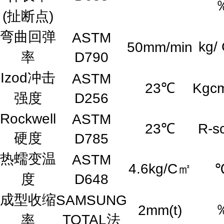
(扯断点)
弯曲回弹
ASTM
kg/
50mm/min
率
D790
Izod冲击
ASTM
23℃
Kgc
强度
D256
Rockwell
ASTM
23℃
R-s
硬度
D785
热蠕变温
ASTM
4.6kg/C㎡
度
D648
成型收缩
SAMSUNG
2mm(t)
TOTAL法
率