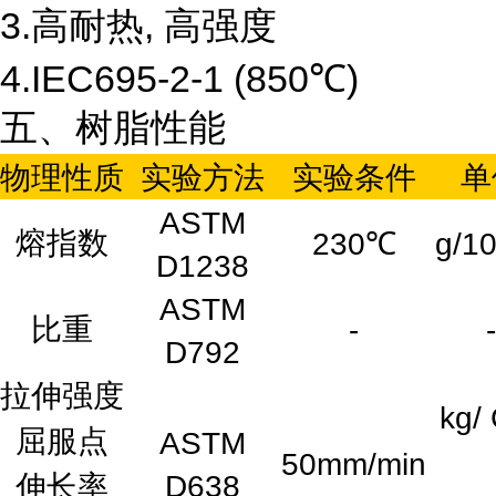
3.高耐热, 高强度
4.IEC695-2-1 (850℃)
五、树脂性能
物理性质
实验方法
实验条件
单
ASTM
熔指数
230℃
g/1
D1238
ASTM
比重
-
-
D792
拉伸强度
kg/
屈服点
ASTM
50mm/min
伸长率
D638