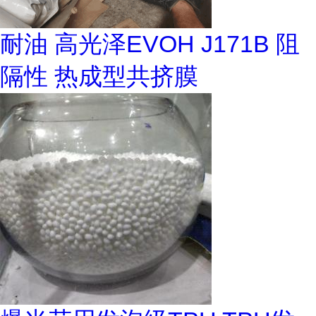
耐油 高光泽EVOH J171B 阻
隔性 热成型共挤膜