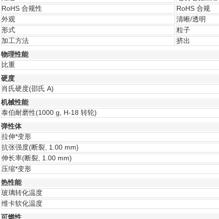
RoHS 合规性
RoHS 合规
外观
清晰/透明
形式
粒子
加工方法
挤出
物理性能
比重
硬度
肖氏硬度
(邵氏 A)
机械性能
泰伯耐磨性
(1000 g, H-18 转轮)
弹性体
拉伸*变形
抗张强度
(断裂, 1.00 mm)
伸长率
(断裂, 1.00 mm)
压缩*变形
热性能
玻璃转化温度
维卡软化温度
可燃性