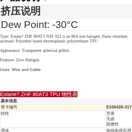
挤压说明
Dew Point: -30°C
Type: Estane? ZHF 80AT3 NAT 022 is an 80A non halogen, flame retardant,
aromatic Polyether-based thermoplastic polyurethane TPU.
Appearance: Transparent spherical pellets
Features: Zero Halogen
Uses: Wire and Cable
Estane? ZHF 80AT3 TPU 物性表
基本信息
黄卡编号
E106426-317
特性
芳香
无卤
阻燃性
用途
电线电缆应用