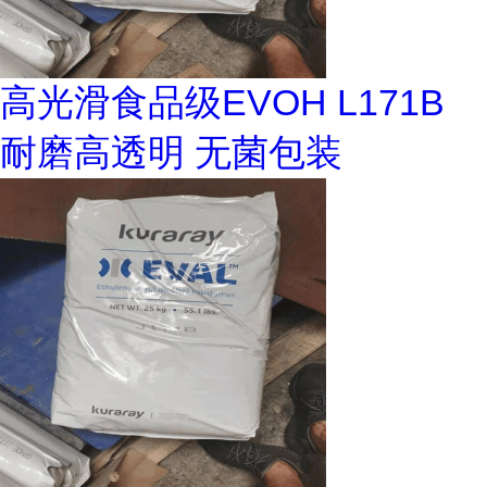
高光滑食品级EVOH L171B
耐磨高透明 无菌包装