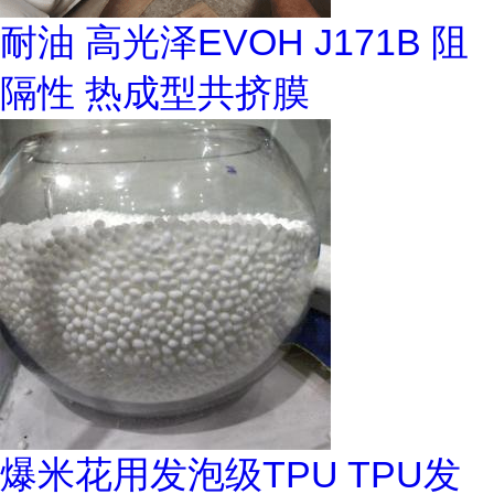
耐油 高光泽EVOH J171B 阻
隔性 热成型共挤膜
爆米花用发泡级TPU TPU发