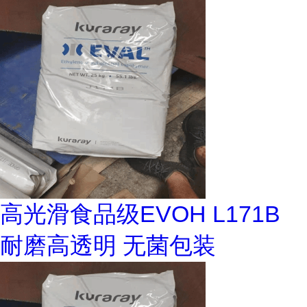
高光滑食品级EVOH L171B
耐磨高透明 无菌包装