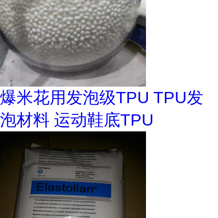
爆米花用发泡级TPU TPU发
泡材料 运动鞋底TPU