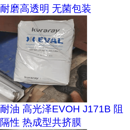
耐磨高透明 无菌包装
耐油 高光泽EVOH J171B 阻
隔性 热成型共挤膜