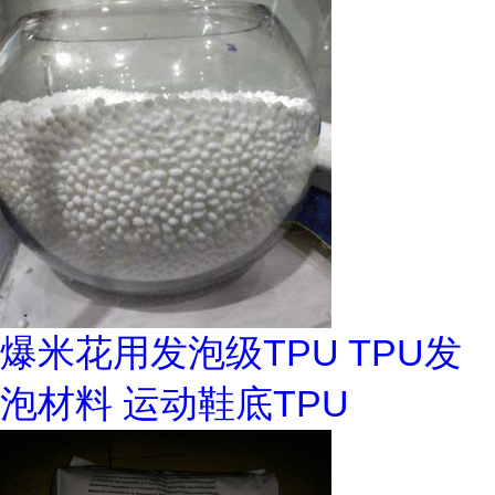
爆米花用发泡级TPU TPU发
泡材料 运动鞋底TPU