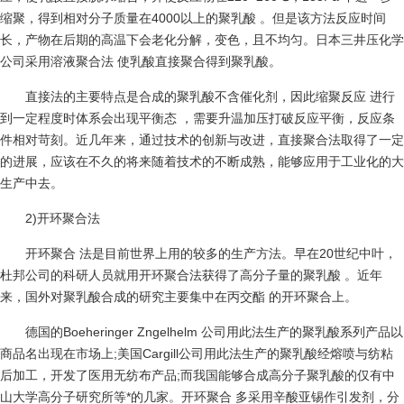
缩聚，得到相对分子质量在4000以上的聚乳酸 。但是该方法反应时间
长，产物在后期的高温下会老化分解，变色，且不均匀。日本三井压化学
公司采用溶液聚合法 使乳酸直接聚合得到聚乳酸。
直接法的主要特点是合成的聚乳酸不含催化剂，因此缩聚反应 进行
到一定程度时体系会出现平衡态 ，需要升温加压打破反应平衡，反应条
件相对苛刻。近几年来，通过技术的创新与改进，直接聚合法取得了一定
的进展，应该在不久的将来随着技术的不断成熟，能够应用于工业化的大
生产中去。
2)开环聚合法
开环聚合 法是目前世界上用的较多的生产方法。早在20世纪中叶，
杜邦公司的科研人员就用开环聚合法获得了高分子量的聚乳酸 。近年
来，国外对聚乳酸合成的研究主要集中在丙交酯 的开环聚合上。
德国的Boeheringer Zngelhelm 公司用此法生产的聚乳酸系列产品以
商品名出现在市场上;美国Cargill公司用此法生产的聚乳酸经熔喷与纺粘
后加工，开发了医用无纺布产品;而我国能够合成高分子聚乳酸的仅有中
山大学高分子研究所等*的几家。开环聚合 多采用辛酸亚锡作引发剂，分