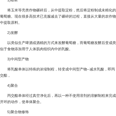
1)取材
将玉米等壳类作物碾碎后，从中提取淀粉，然后将淀粉制成未精化的
葡萄糖。现在很多高技术已克服减去了碾碎的过程，直接从大量的农作物
中提取原料。
2)发酵
以类似生产啤酒或酒精的方式来发酵葡萄糖，而葡萄糖发酵后变成类
似于食物添加用于人体肌肉组织内中的乳酸。
3)中间型产物
将乳酸单体以特殊的浓缩制程，转变成中间型产物--减水乳酸，即丙
交酯 。
4)聚合
丙交酯单体经过真空净化后，再以一种不使用溶剂的溶解制程来完成
开环的动作，使单体聚合。
5)聚合物修饰