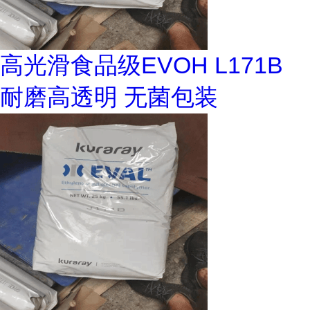
高光滑食品级EVOH L171B
耐磨高透明 无菌包装