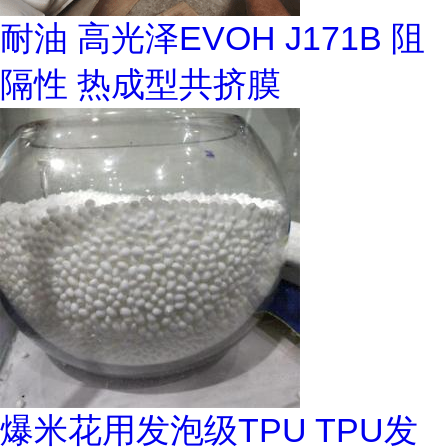
耐油 高光泽EVOH J171B 阻
隔性 热成型共挤膜
爆米花用发泡级TPU TPU发