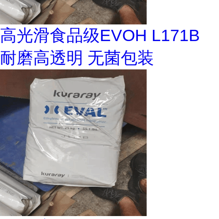
高光滑食品级EVOH L171B
耐磨高透明 无菌包装