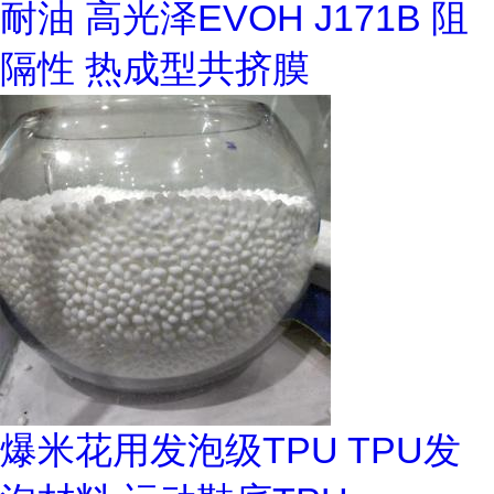
耐油 高光泽EVOH J171B 阻
隔性 热成型共挤膜
爆米花用发泡级TPU TPU发