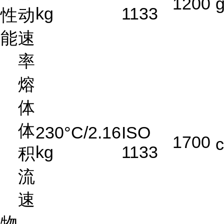
1200
kg
1133
性
动
能
速
率
熔
体
体
230°C/2.16
ISO
1700
kg
1133
积
流
速
物