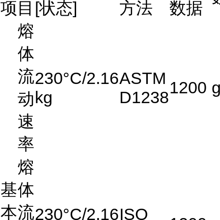
项目
[状态]
方法
数据
熔
体
流
230°C/2.16
ASTM
1200
kg
D1238
动
速
率
熔
基
体
本
流
230°C/2.16
ISO