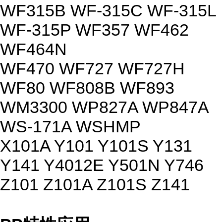
WF315B WF-315C WF-315L
WF-315P WF357 WF462
WF464N
WF470 WF727 WF727H
WF80 WF808B WF893
WM3300 WP827A WP847A
WS-171A WSHMP
X101A Y101 Y101S Y131
Y141 Y4012E Y501N Y746
Z101 Z101A Z101S Z141