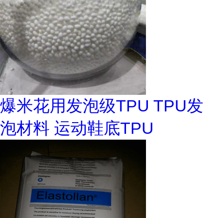
爆米花用发泡级TPU TPU发
泡材料 运动鞋底TPU