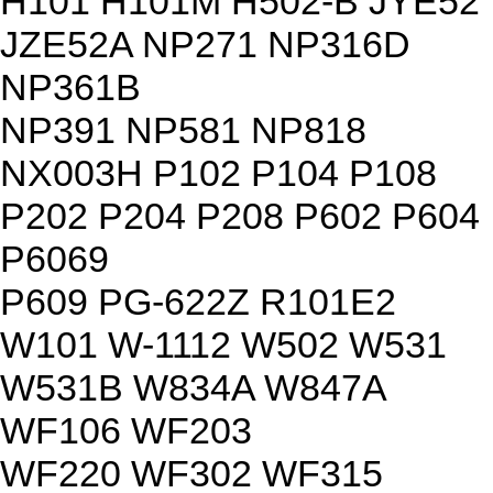
H101 H101M H502-B JYE52
JZE52A NP271 NP316D
NP361B
NP391 NP581 NP818
NX003H P102 P104 P108
P202 P204 P208 P602 P604
P6069
P609 PG-622Z R101E2
W101 W-1112 W502 W531
W531B W834A W847A
WF106 WF203
WF220 WF302 WF315