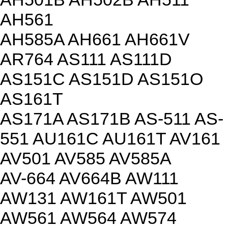
AH561
AH585A AH661 AH661V
AR764 AS111 AS111D
AS151C AS151D AS151O
AS161T
AS171A AS171B AS-511 AS-
551 AU161C AU161T AV161
AV501 AV585 AV585A
AV-664 AV664B AW111
AW131 AW161T AW501
AW561 AW564 AW574