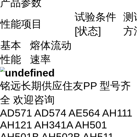
产品参数
试验条件
测
性能项目
[状态]
方
基本
熔体流动
性能
速率
铭远长期供应住友PP 型号齐
全 欢迎咨询
AD571 AD574 AE564 AH111
AH121 AH341A AH501
AH501B AH502B AH511