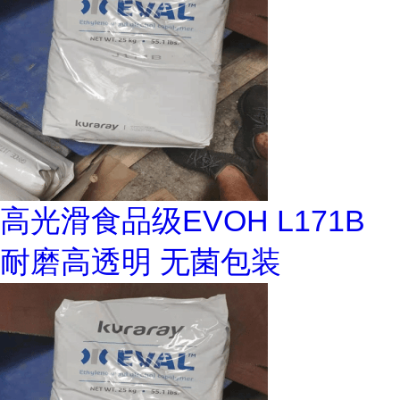
高光滑食品级EVOH L171B
耐磨高透明 无菌包装