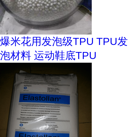
爆米花用发泡级TPU TPU发
泡材料 运动鞋底TPU