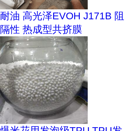
耐油 高光泽EVOH J171B 阻
隔性 热成型共挤膜
爆米花用发泡级TPU TPU发