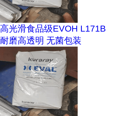
高光滑食品级EVOH L171B
耐磨高透明 无菌包装