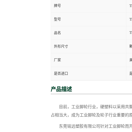
牌号
型号
T
品名
外形尺寸
厂家
是否进口
产品描述
目前，工业脚轮行业，硬塑料以采用共聚P
占相当大，成为工业脚轮及轮子行业重要的
东莞铭远塑胶有限公司针对工业脚轮而开