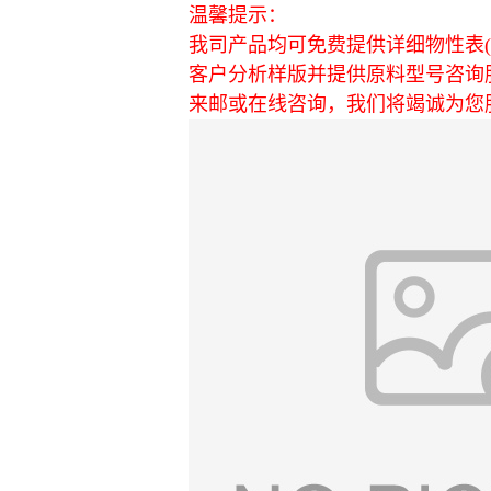
温馨提示：
我司产品均可免费提供详细物性表(英
客户分析样版并提供原料型号咨询
来邮或在线咨询，我们将竭诚为您