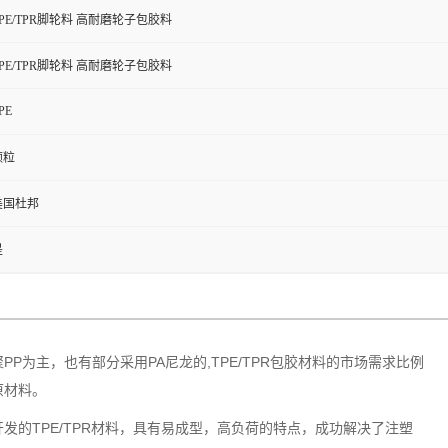
TPE/TPR脚轮料 高耐磨轮子包胶料
TPE/TPR脚轮料 高耐磨轮子包胶料
PE
颗粒
美国杜邦
是
P为主，也有部分采用PA尼龙的,TPE/TPR包胶材料的市场需求比例
原材料。
发的TPE/TPR材料，具有易成型，高负荷的特点，成功解决了注塑