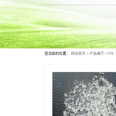
您当前的位置：
网站首页
>
产品展厅
>
TPE 