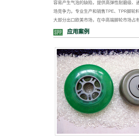
容易产生气泡的缺陷，提供高弹性耐磨级、通
场竞争力。专业生产和销售TPE、TPR脚
大部分出口欧美市场，在中高端脚轮市场占
应用案例