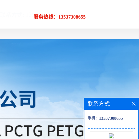
服务热线：13537308655
联系方式
手机：
13537308655