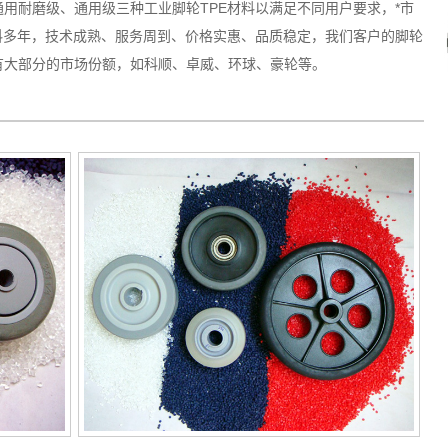
用耐磨级、通用级三种工业脚轮TPE材料以满足不同用户要求，*市
轮料多年，技术成熟、服务周到、价格实惠、品质稳定，我们客户的脚轮
有大部分的市场份额，如科顺、卓威、环球、豪轮等。