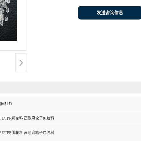
发送咨询信息
美国杜邦
TPE/TPR脚轮料 高耐磨轮子包胶料
TPE/TPR脚轮料 高耐磨轮子包胶料