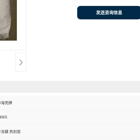
发送咨询信息
中海壳牌
408X
冷冻膜 热封层