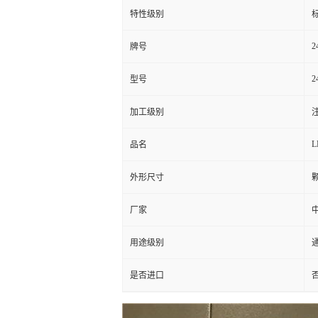
特性级别
标
2
牌号
2
型号
加工级别
注
L
品名
外形尺寸
厂家
用途级别
通
是否进口