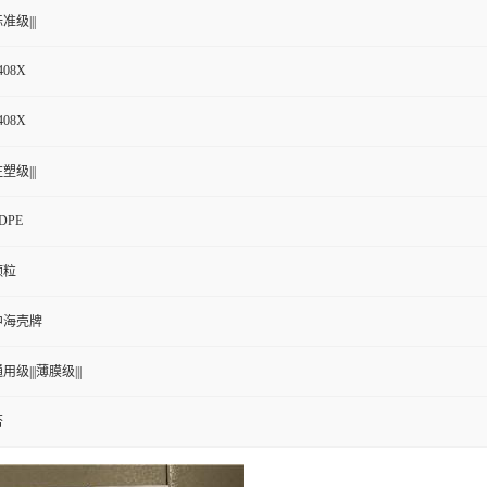
准级|||
408X
408X
塑级|||
DPE
颗粒
中海壳牌
用级|||薄膜级|||
否