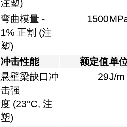
注塑)
弯曲模量 -
1500
MP
1% 正割
(注
塑)
冲击性能
额定值
单
悬壁梁缺口冲
29
J/m
击强
度
(23°C, 注
塑)