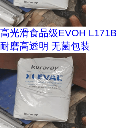
高光滑食品级EVOH L171B
耐磨高透明 无菌包装