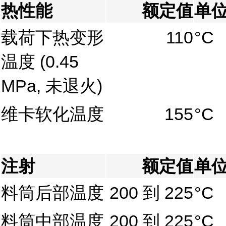
热性能
额定值
单
载荷下热变形
110
°C
温度
(0.45
MPa, 未退火)
维卡软化温度
155
°C
注射
额定值
单
料筒后部温度
200 到 225
°C
料筒中部温度
200 到 225
°C