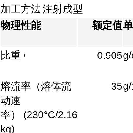
加工方法
注射成型
物理性能
额定值
单
比重
0.905
g
1
熔流率（熔体流
35
g/
动速
率）
(230°C/2.16
kg)