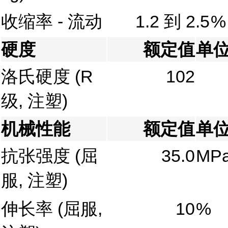
收缩率 - 流动
1.2 到 2.5
%
硬度
额定值
单
洛氏硬度
(R
102
级, 注塑)
机械性能
额定值
单
抗张强度
(屈
35.0
MP
服, 注塑)
伸长率
(屈服,
10
%