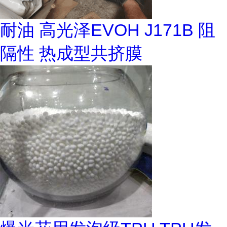
耐油 高光泽EVOH J171B 阻
隔性 热成型共挤膜