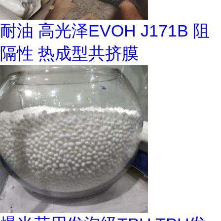
耐油 高光泽EVOH J171B 阻
隔性 热成型共挤膜