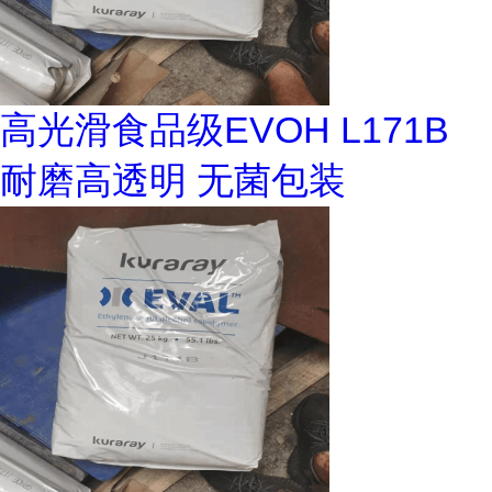
高光滑食品级EVOH L171B
耐磨高透明 无菌包装