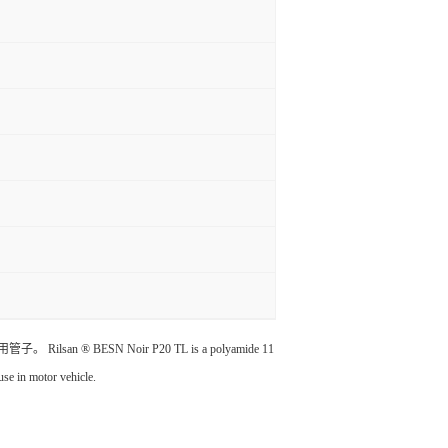
ESN Noir P20 TL is a polyamide 11
se in motor vehicle.