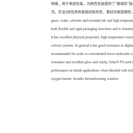
明度，用于单层包装，为刚性包装提供了“玻璃状”
司。尼龙6改性具有更高的耐热性、更好的氧阻隔性、更宽的热成型窗口。 Selar® PA
gases, water, solvents and essential oils and high temperat
both flexible and rigid packaging structures and is charac
It has excellent physical properties, high temperature resist
solvent systems. In general it has good resistance to aliph
recommended for acids or concentrated lower molecular wei
resistance and excellent gloss and clarity, Selar® PA used
performance in shrink applications when blended with nylon
oxygen barrier, broader thermoforming window.