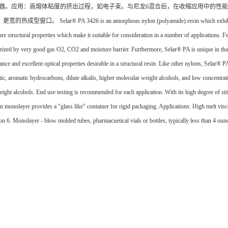
容器。应用：高熔体粘度的挤出过程，如电子束。与尼龙6混合后，在收缩应用中的性
 3426 is an amorphous nylon (polyamide) resin which exhibits superior t
ure structural properties which make it suitable for consideration in a number of applications. F
terized by very good gas O2, CO2 and moisture barrier. Furthermore, Selar® PA is unique in that 
ance and excellent optical properties desirable in a structural resin. Like other nylons, Selar® PA
atic, aromatic hydrocarbons, dilute alkalis, higher molecular weight alcohols, and low concentrat
ght alcohols. End use testing is recommended for each application. With its high degree of stif
 in monolayer provides a "glass like" container for rigid packaging. Applications: High melt v
 6. Monolayer - blow molded tubes, pharmacuetical vials or bottles, typically less than 4 ounce