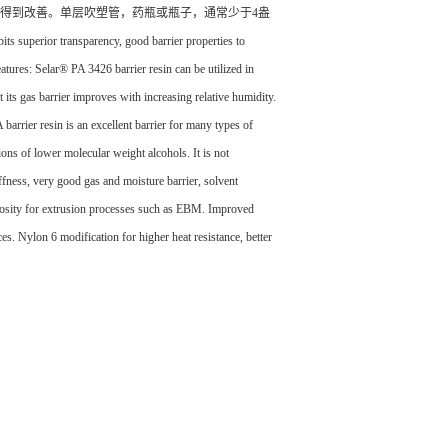
能得到改善。单层吹塑管，药瓶或瓶子，通常少于4盎
ransparency, good barrier properties to
eatures: Selar® PA 3426 barrier resin can be utilized in
its gas barrier improves with increasing relative humidity.
 barrier resin is an excellent barrier for many types of
ions of lower molecular weight alcohols. It is not
fness, very good gas and moisture barrier, solvent
iscosity for extrusion processes such as EBM. Improved
s. Nylon 6 modification for higher heat resistance, better