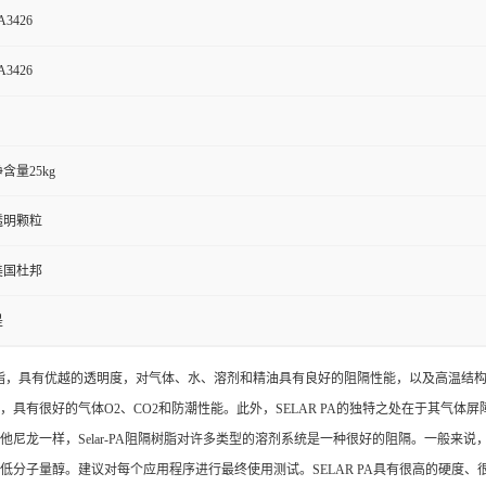
A3426
A3426
含量25kg
透明颗粒
美国杜邦
是
）树脂，具有优越的透明度，对气体、水、溶剂和精油具有良好的阻隔性能，以及高温结构性能，
具有很好的气体O2、CO2和防潮性能。此外，SELAR PA的独特之处在于其气体
尼龙一样，Selar-PA阻隔树脂对许多类型的溶剂系统是一种很好的阻隔。一般来
低分子量醇。建议对每个应用程序进行最终使用测试。SELAR PA具有很高的硬度