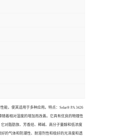
使其适用于多种应用。特点：Selar® PA 3426
屏障随着相对湿度的增加而改善。它具有优良的物理性
说，它对脂肪族、芳香烃、稀碱、高分子量醇和低浓度
、很好的气体和防潮性、耐溶剂性和极好的光泽度和透