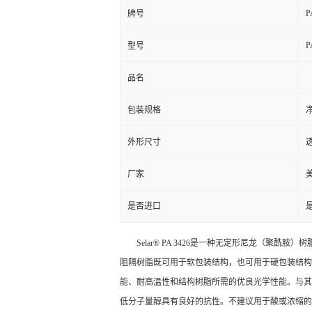
P
牌号
P
型号
品名
包装规格
净
外形尺寸
厂家
是否进口
Selar® PA 3426是一种无定形尼龙（聚酰胺
阻隔树脂既可用于软包装结构，也可用于硬包装结构，
能、耐高温性和结构树脂所需的优良光学性能。与其他
低分子量醇具有良好的抗性。不建议用于酸或浓缩的