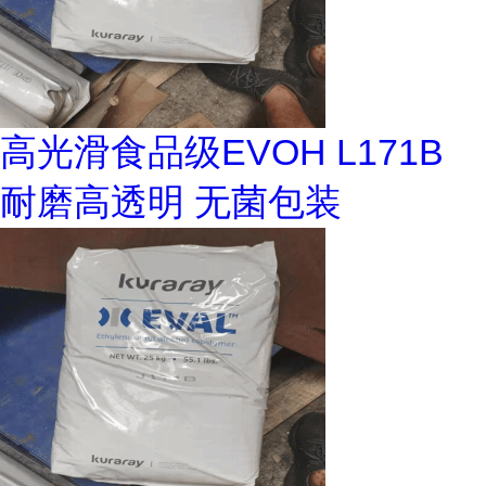
高光滑食品级EVOH L171B
耐磨高透明 无菌包装