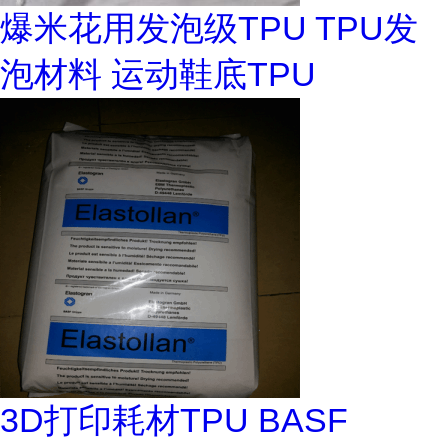
爆米花用发泡级TPU TPU发
泡材料 运动鞋底TPU
3D打印耗材TPU BASF