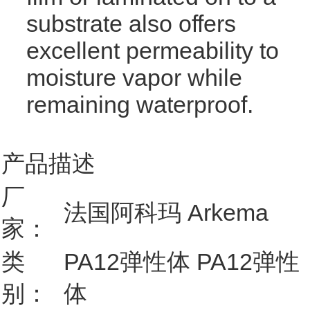
substrate also offers
excellent permeability to
moisture vapor while
remaining waterproof.
产品描述
厂
法国阿科玛 Arkema
家：
类
PA12弹性体 PA12弹性
别：
体