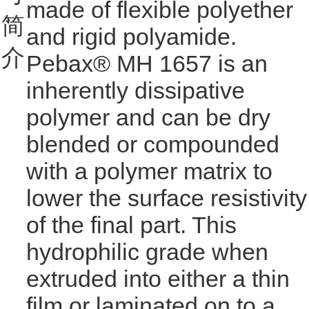
made of flexible polyether
简
and rigid polyamide.
介
Pebax® MH 1657 is an
inherently dissipative
polymer and can be dry
blended or compounded
with a polymer matrix to
lower the surface resistivity
of the final part. This
hydrophilic grade when
extruded into either a thin
film or laminated on to a