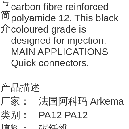
号
carbon fibre reinforced
简
polyamide 12. This black
介
coloured grade is
designed for injection.
MAIN APPLICATIONS
Quick connectors.
产品描述
厂家：
法国阿科玛 Arkema
类别：
PA12 PA12
填料：
碳纤维