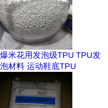
爆米花用发泡级TPU TPU发
泡材料 运动鞋底TPU