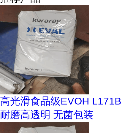
高光滑食品级EVOH L171B
耐磨高透明 无菌包装