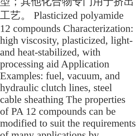
型；其他化合物专门用于挤出
工艺。 Plasticized polyamide
12 compounds Characterization:
high viscosity, plasticized, light-
and heat-stabilized, with
processing aid Application
Examples: fuel, vacuum, and
hydraulic clutch lines, steel
cable sheathing The properties
of PA 12 compounds can be
modified to suit the requirements
of many applications by