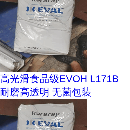
高光滑食品级EVOH L171B
耐磨高透明 无菌包装