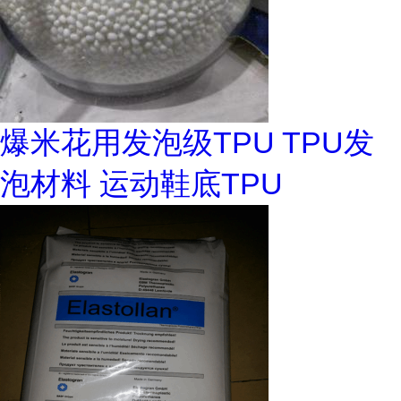
爆米花用发泡级TPU TPU发
泡材料 运动鞋底TPU