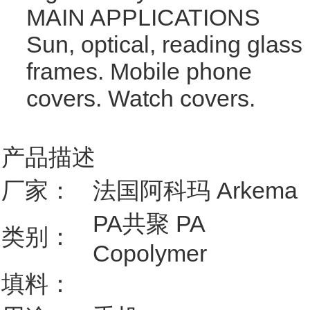
MAIN APPLICATIONS
Sun, optical, reading glass
frames. Mobile phone
covers. Watch covers.
产品描述
厂家：
法国阿科玛 Arkema
PA共聚 PA
类别：
Copolymer
填料：