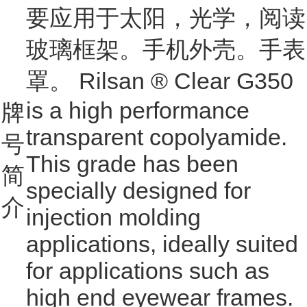
要应用于太阳，光学，阅读
玻璃框架。手机外壳。手表
罩。 Rilsan ® Clear G350
is a high performance
牌
transparent copolyamide.
号
This grade has been
简
specially designed for
介
injection molding
applications, ideally suited
for applications such as
high end eyewear frames.