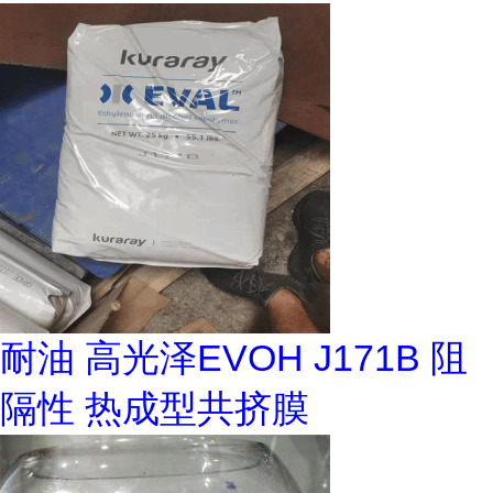
耐油 高光泽EVOH J171B 阻
隔性 热成型共挤膜