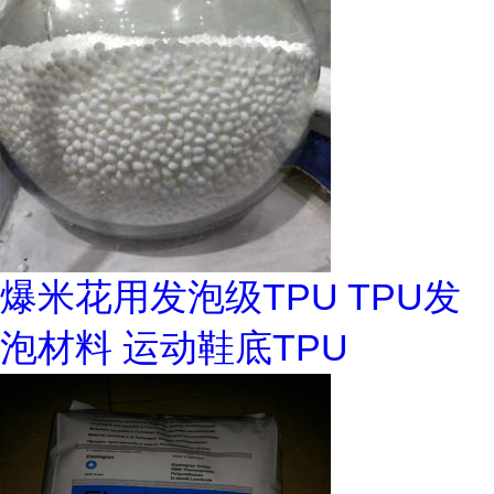
爆米花用发泡级TPU TPU发
泡材料 运动鞋底TPU