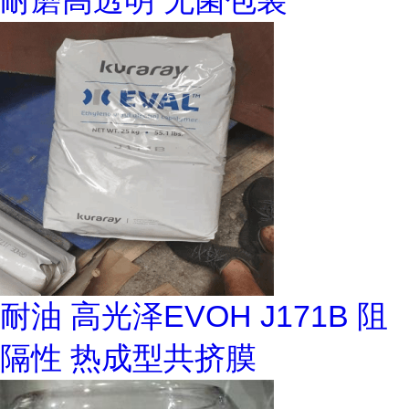
耐磨高透明 无菌包装
耐油 高光泽EVOH J171B 阻
隔性 热成型共挤膜