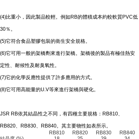
(4)比重小，因此製品較輕。例如RB的體積成本約較軟質PVC低
30％。
(5)它符合食品塑膠包裝的衛生安全規格。
(6)它可用一般的架橋劑來進行架橋。架橋後的製品有極佳熱安
定性、耐候性及耐臭氧性。
(7)它的化學反應性提供了許多應用的方式。
(8)它可用高能量的U.V等來進行架橋與硬化。
JSR RB依其結晶性之不同，有四種主要規格：RB810、
RB820、RB830、RB840。其主要物性如表所示。
RB810
RB820
RB830
RB840
結晶度 (%)
18
25
29
34