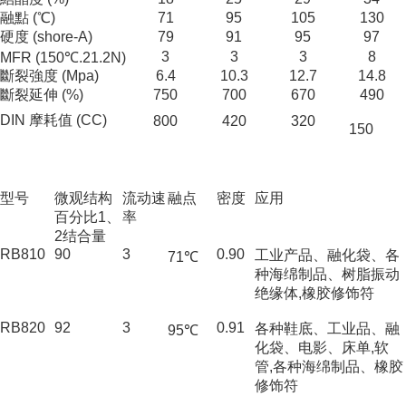
融點 (℃)
71
95
105
130
硬度 (shore-A)
79
91
95
97
3
3
3
8
MFR (150℃.21.2N)
斷裂強度 (Mpa)
6.4
10.3
12.7
14.8
斷裂延伸 (%)
750
700
670
490
DIN 摩耗值 (CC)
800
420
320
150
型号
微观结构
流动速
融点
密度
应用
百分比1、
率
2结合量
RB810
90
3
0.90
工业产品、融化袋、各
71℃
种海绵制品、树脂振动
绝缘体,橡胶修饰符
RB820
92
3
0.91
各种鞋底、工业品、融
95℃
化袋、电影、床单,软
管,各种海绵制品、橡胶
修饰符