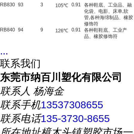
RB830
93
3
0.91
各种鞋底、工业品、融
105℃
化袋、电影、床单,软
管,各种海绵制品、橡胶
修饰符
RB840
94
9
0.91
各种鞋鞋底、工业产
126℃
品、橡胶修饰符
...
联系我们
东莞市纳百川塑化有限公司
联系人
杨海金
联系手机
13537308655
联系电话
135-3730-8655
所在地址
樟木头镇塑胶市场一