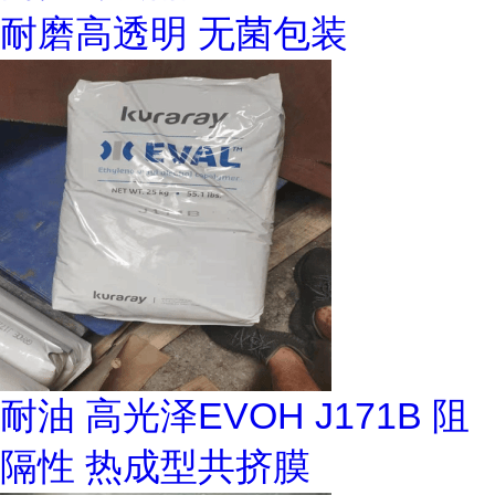
耐磨高透明 无菌包装
耐油 高光泽EVOH J171B 阻
隔性 热成型共挤膜