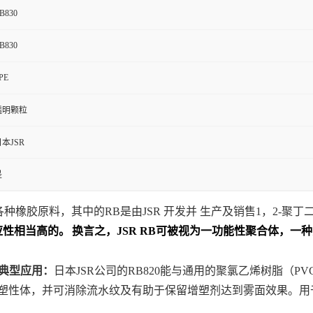
B830
B830
PE
透明颗粒
本JSR
是
各种橡胶原料，其中的
RB
是由
JSR
开发并 生产及销售
1
，
2-
聚丁
应性相当高的。
换言之，
JSR RB
可被视为一功能性聚合体，一种
典型应用：
日本
JSR
公司的
RB820
能与通用的聚氯乙烯树脂（
PV
塑性体，并可消除流水纹及有助于保留增塑剂达到雾面效果。用