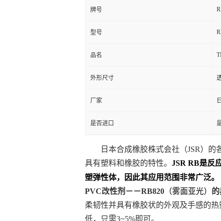
R
牌号
R
型号
T
品名
外形尺寸
厂家
日
是否进口
日本合成橡胶株式会社（
JSR
）的
具有塑料和橡胶的特性。
JSR RB
是反
塑弹性体，因此其应用范围非常广泛。
PVC
改性剂－－
RB820
（雾面亚光）
的
柔韧性并具有橡胶状的外观及手感的热
低，只需
3~5%
即可。