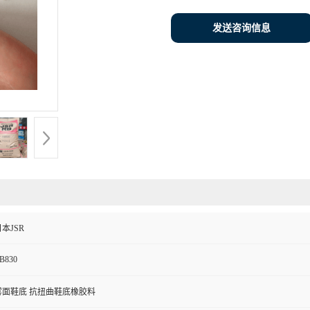
发送咨询信息
本JSR
B830
雾面鞋底 抗扭曲鞋底橡胶料