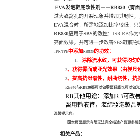
EVA
发泡鞋底改性剂－－
RB820
（雾面
过大蜂窝孔的开裂现象并增加其韧性，
EVA
混合时，所需地添加比率较低，只
RB
830
应用于
SBS
的改性
：
JSR RB
作为
亮面效果。并可进一步改善
SBS
鞋底物
中添加
的功效：
TPR/TPE
RB830
涂除流水纹，
可获得均匀
1、
、获得雾面或亚光效果（由模具
2
、提高抗湿滑性，耐曲绕性，抗
3
RB8
4
0
与
RB8
3
0
都可以做雾面鞋底也可以做光
RB
其他用途：添加
RB
可改
醫用輸液管，海綿發泡製品
温馨提示您
:
因
本页面展示有限无法完全描述产品更多相
相关产品：