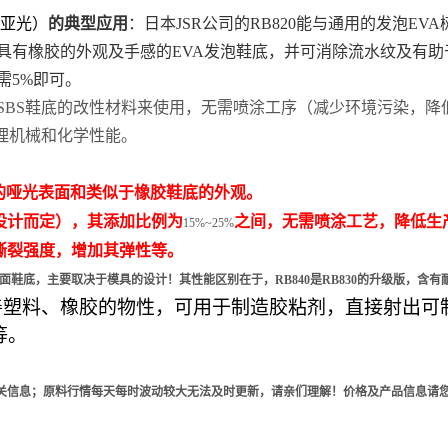
亚光）
的典型应用
：日本
JSR
公司的
RB820
能与通用的发泡
EVA
具有橡胶的外观及手感的
EVA
发泡鞋底，并可消除流水纹及有助
需
5%
即可。
SBS
鞋底的改性材料来使用，无需喷涂工序（减少环境污染，降
理机械和化学性能。
的哑光表面和类似于橡胶鞋底的外观。
设计而定），其添加比例为
之间，无需喷涂工艺，降低生
15%~25%
撕裂强度，增加其弹性等。
面鞋底，主要取决于模具的设计！其性能区别在于，
RB840
是
RB830
的升级版，含有
善塑料、橡胶的物性，可用于制造胶粘剂，直接射出可
等。
关信息；
原料行情每天每时波动较大无法及时更新
，
请亲们理解！
价格及产品信息请