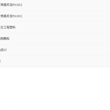
物基尼龙PA1012
物基尼龙PA1012
其它工程塑料
透明颗粒
纳百川
否