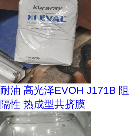
耐油 高光泽EVOH J171B 阻
隔性 热成型共挤膜