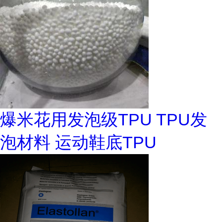
爆米花用发泡级TPU TPU发
泡材料 运动鞋底TPU