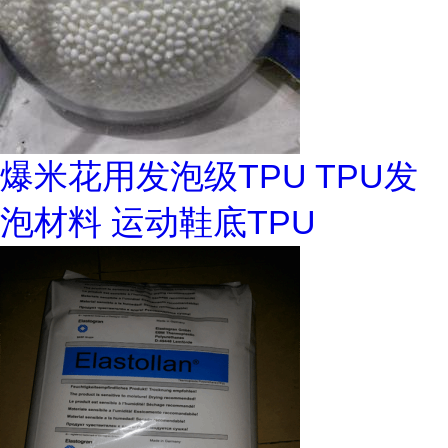
爆米花用发泡级TPU TPU发
泡材料 运动鞋底TPU