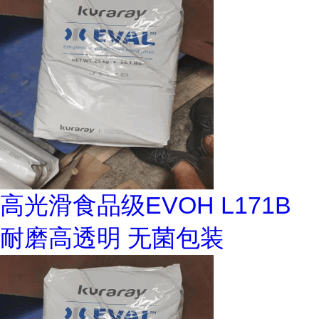
高光滑食品级EVOH L171B
耐磨高透明 无菌包装