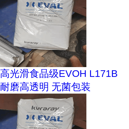
高光滑食品级EVOH L171B
耐磨高透明 无菌包装