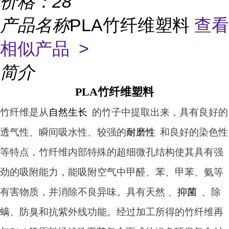
价格：
28
产品名称
PLA竹纤维塑料
查看
相似产品 >
简介
PLA竹纤维塑料
竹纤维是从
自然生长
的竹子中提取出
来，
具有良好的
透气性、瞬间吸水性、较强的
耐磨性
和良好的染色性
等
特
点，竹
纤维内部特殊的超细微孔结构使其具有强
劲的吸附能力，能吸附空气中甲醛、苯、甲苯、氨等
有害物质，并消除不良异味。具有天然 、
抑菌
、除
螨、防臭和抗紫外线功能。
经过加工所得的竹纤维再