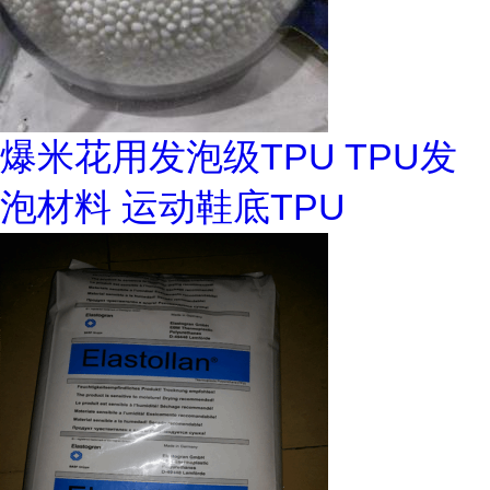
爆米花用发泡级TPU TPU发
泡材料 运动鞋底TPU