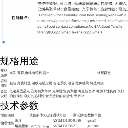
规格用途
规格
光学 薄膜,电线电缆料 挤出
外观颜色
级别
该料
包装 薄膜衬里 电线电缆应用 管道系统 混合 拉伸缠绕 铸造薄膜
用途
备注
低速凝固晶点 己烯共聚单体 光学性能 共聚物 可更新资源 可加工性良好 良好
说明
的拉伸性 良好的热封性 食品接触的合规性 无 BPA
技术参数
性能项目
试验条件[状态]
测试方法
测试数据
数据单位
密度
ASTM D1505
0.916
g/cm3
物理性能
熔融指数
ASTM D1238
2.3
g/10 min
190℃/2.16 kg