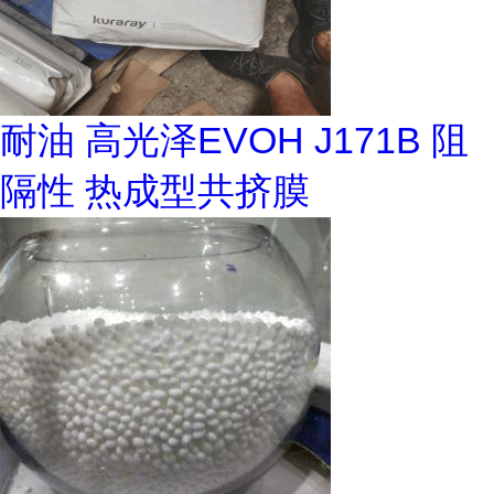
耐油 高光泽EVOH J171B 阻
隔性 热成型共挤膜