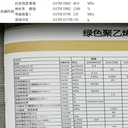
抗张强度
断裂
ASTM D882
40.0
MPa
伸长率
断裂
ASTM D882
1200
%
机械性能
弯曲模量
1
ASTM D790
210
MPa
落锤冲击
ASTM D1709
110
g