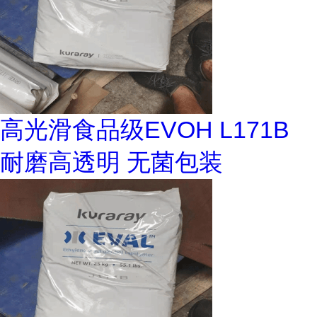
高光滑食品级EVOH L171B
耐磨高透明 无菌包装