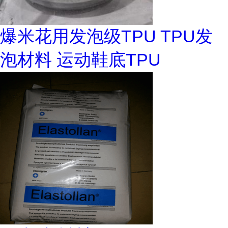
爆米花用发泡级TPU TPU发
泡材料 运动鞋底TPU