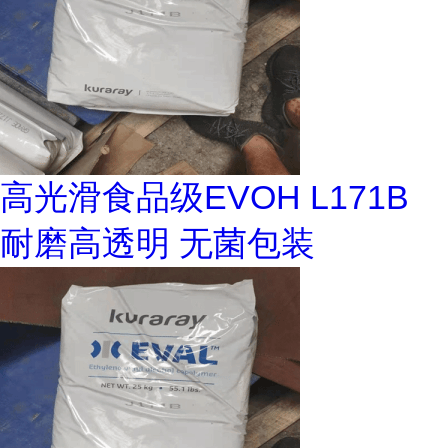
高光滑食品级EVOH L171B
耐磨高透明 无菌包装