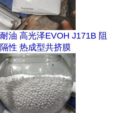
耐油 高光泽EVOH J171B 阻
隔性 热成型共挤膜