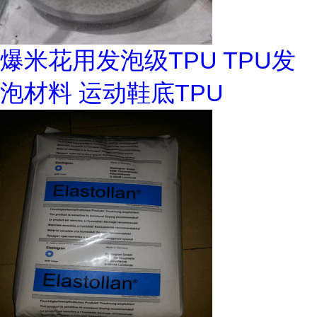
爆米花用发泡级TPU TPU发
泡材料 运动鞋底TPU