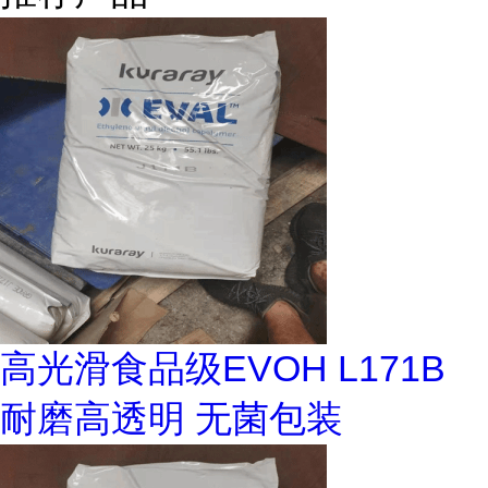
高光滑食品级EVOH L171B
耐磨高透明 无菌包装