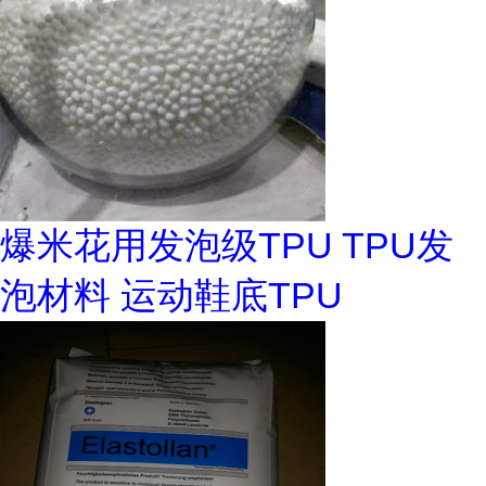
爆米花用发泡级TPU TPU发
泡材料 运动鞋底TPU