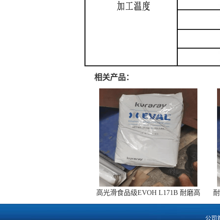
相关产品：
高光滑食品级EVOH L171B 耐磨高
耐
透明 无菌包装
公司