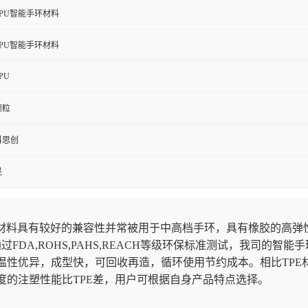
TPU智能手环材料
TPU智能手环材料
PU
颗粒
科思创
是
U材料具有较好的兼容性并常被用于中高档手环，具有橡胶的高弹
过FDA,ROHS,PAHS,REACH等级环保标准测试，我司的智
温性优异，成型快，可回收再造，循环使用节约成本。相比TPE材
度的注塑性能比TPE差，用户可根据自身产品特点选择。