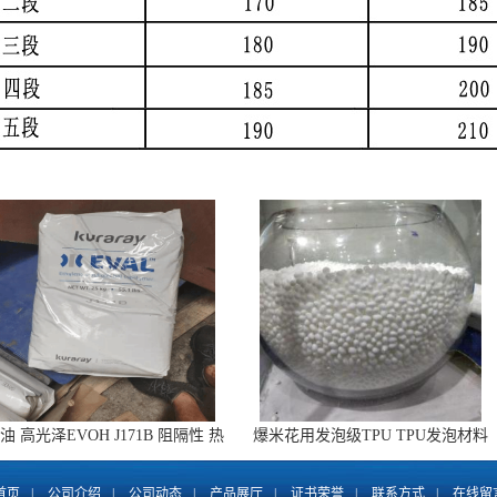
油 高光泽EVOH J171B 阻隔性 热
爆米花用发泡级TPU TPU发泡材料
成型共挤膜
运动鞋底TPU
首页
|
公司介绍
|
公司动态
|
产品展厅
|
证书荣誉
|
联系方式
|
在线留