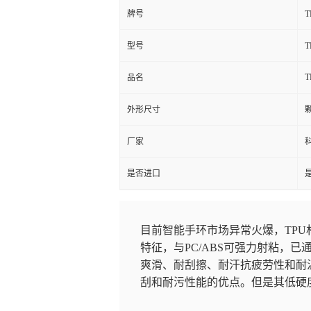
牌号
型号
T
品名
外形尺寸
厂家
是否进口
目前智能手环市场异常火爆，TP
特征，与PC/ABS可强力射粘，已通
爽滑、耐刮擦、耐汗抗疲劳性和耐
刮和耐污性能的优点。但是其低硬