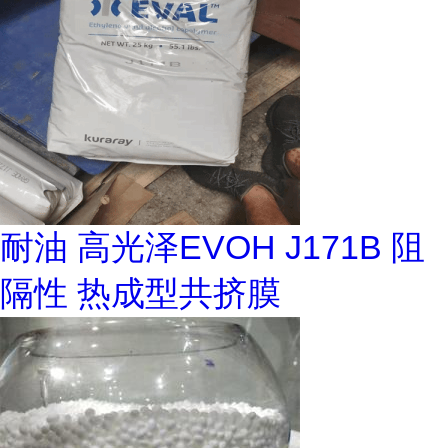
耐油 高光泽EVOH J171B 阻
隔性 热成型共挤膜