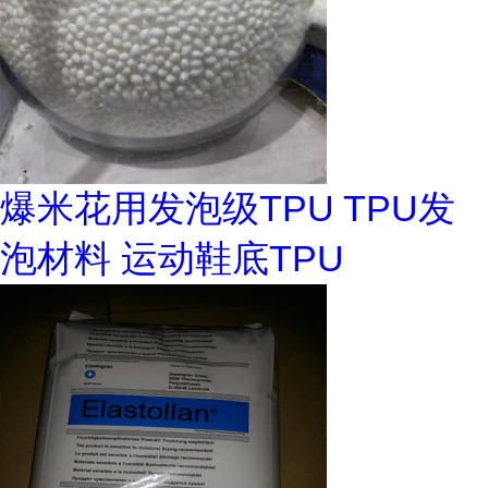
爆米花用发泡级TPU TPU发
泡材料 运动鞋底TPU