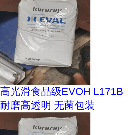
高光滑食品级EVOH L171B
耐磨高透明 无菌包装