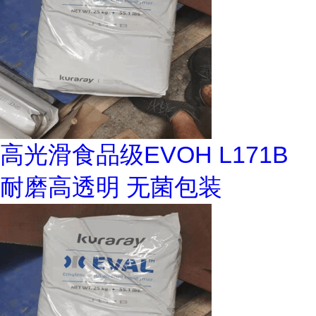
高光滑食品级EVOH L171B
耐磨高透明 无菌包装