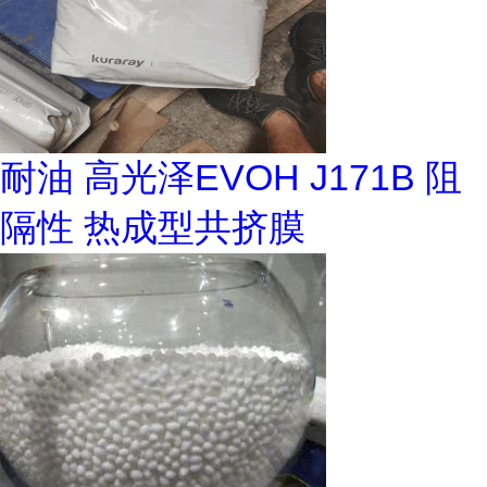
耐油 高光泽EVOH J171B 阻
隔性 热成型共挤膜