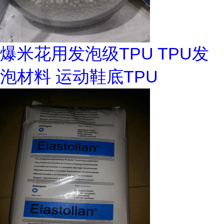
爆米花用发泡级TPU TPU发
泡材料 运动鞋底TPU