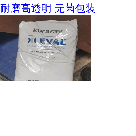
耐磨高透明 无菌包装
耐油 高光泽EVOH J171B 阻
隔性 热成型共挤膜