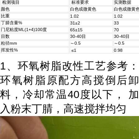
检测项目
标准要求
实测数据
颜色
白色或微黄色
白色或微黄
比重
1.02
1.02
丁腈含量%
31±2
33
门尼粘度ML(1+4)100度
65±15
70
目数
30-40目
30-40目
粒径mm
～0.5
～0.5
挥发性%
≤1
0.98
1、环氧树脂改性工艺参考：
环氧树脂原配方高搅倒后卸
料，冷却常温40度以下， 加
入粉末丁腈，高速搅拌均匀