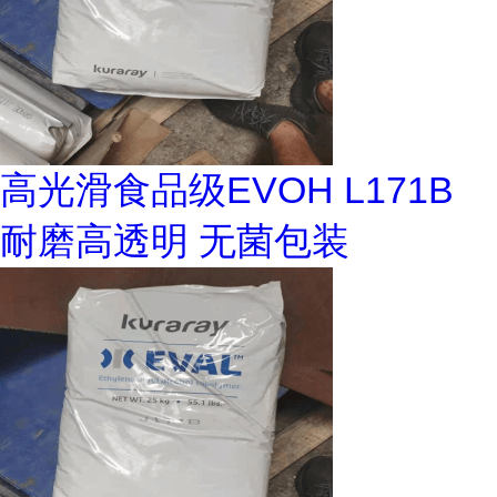
高光滑食品级EVOH L171B
耐磨高透明 无菌包装