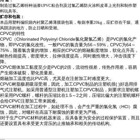
制造过氯乙烯特种油漆UPVC粘合剂及过氯乙烯防火涂料皮革上光剂和制作塑
料玩具等。
贮存和包装：
本品用塑料编织袋内衬聚乙烯薄膜袋包装，每袋净重20kg，应贮存在干燥、通
风阴凉的地方，防止日晒和受潮。
CPVC的特性
CPVC（Chlorinated Polyvinyl Chloride氯化聚氯乙烯）是PVC的氯化产
物，即PVC的氯化改性。一般PVC的氯含量为56～59%，CPVC为64～
75%，随着氯含量的增加，相应的CPVC的熔融黏度增加，软化点升高，
耐热性能提高，密度增大，拉伸强度提高，同时脆性增大，冲击强度下
降。
CPVC熔体加工黏度至少是PVC的2倍，流动性很差，传热作用差，容易
产生熔体破裂，塑化质量差。
熔融加工温度也比PVC高，尤其是在注射加工时难度更大。
CPVC树脂极易吸湿受潮，因此，加工CPVC制品的注塑机很( )好选用排
气式注塑机。如采用普通型注塑机注塑加工CPVC制品，则要求注塑机螺
杆采用PVC螺杆，螺杆的压缩比在1.5～2之间，压缩比偏大的注塑机螺杆
会给CPVC注塑加工带来困难。
CPVC材料在加工过程中，如处理不当，会产生严重的氯化氢（HCl）腐
蚀，因此，对螺杆在高温下耐腐蚀的要求更为严格。
l对于生产CPVC材料的机器来说，应具备更为安全的过程保护装置，而且
还要设置具有承受更大背压的止推轴承和相关的传动机构。