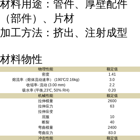
材料用途：管件、厚壁配件
（部件）、片材
加工方法：挤出、注射成型
材料物性
物理性能
额定值
密度
1.41
熔流率（熔体流动速率） (190℃/2.16kg)
3.0
收缩率- 流动 (3.00 mm)
2.2
吸水率 (平衡,23℃, 50% RH)
0.20
机械性能
额定值
拉伸模量
2600
拉伸应力
63
拉伸应变
屈服
10
断裂
40
弯曲模量
2400
弯曲应力
83.0
冲击性能
额定值