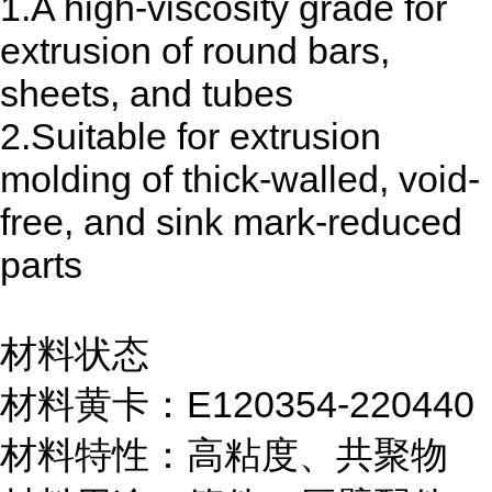
1.A high-viscosity grade for
extrusion of round bars,
sheets, and tubes
2.Suitable for extrusion
molding of thick-walled, void-
free, and sink mark-reduced
parts
材料状态
材料黄卡：E120354-220440
材料特性：高粘度、共聚物