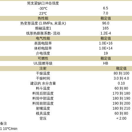
简支梁缺口冲击强度
6.5
-30℃
7.0
23℃
热性能
额定值
热变形温度 (1.8MPa, 未退火)
96.0
熔融温度1
165
线形热膨胀系数- 流动
1.2E-4
电气性能
额定值
表面电阻率
1.0E+16
体积电阻率
1.0E+14
介电强度
19
可燃性
额定值
UL阻燃等级
HB
注射
额定值
干燥温度
80 到 100
干燥时间
3.0 到 4.0
建议的 水分含量
0.10
料斗温度
60 到 80
料筒后部温度
170 到 180
料筒中部温度
180 到 190
料筒前部温度
190 到 200
射嘴温度
180 到 210
模具温度
60 到 80
背压
< 2.00
备注
1 10℃/min