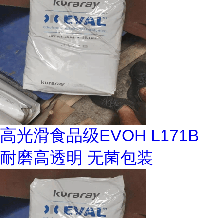
高光滑食品级EVOH L171B
耐磨高透明 无菌包装