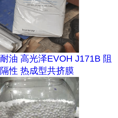
耐油 高光泽EVOH J171B 阻
隔性 热成型共挤膜