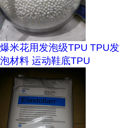
爆米花用发泡级TPU TPU发
泡材料 运动鞋底TPU