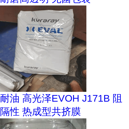
耐油 高光泽EVOH J171B 阻
隔性 热成型共挤膜