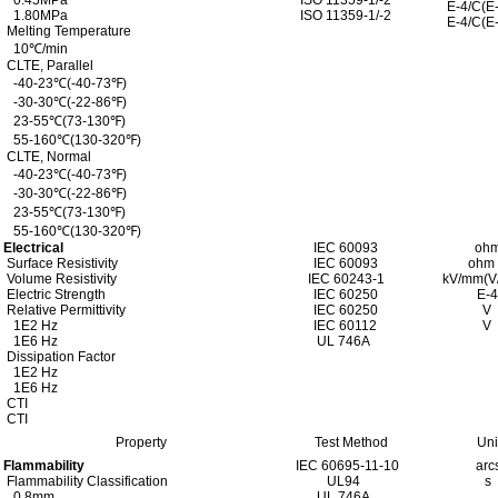
0.45MPa
ISO 11359-1/-2
E-4/C(E-
1.80MPa
ISO 11359-1/-2
E-4/C(E-
Melting Temperature
10
℃
/min
CLTE, Parallel
-40-23
℃
(-40-73
℉
)
-30-30
℃
(-22-86
℉
)
23-55
℃
(73-130
℉
)
55-160
℃
(130-320
℉
)
CLTE, Normal
-40-23
℃
(-40-73
℉
)
-30-30
℃
(-22-86
℉
)
23-55
℃
(73-130
℉
)
55-160
℃
(130-320
℉
)
Electrical
IEC 60093
oh
Surface Resistivity
IEC 60093
ohm
Volume Resistivity
IEC 60243-1
kV/mm(V/
Electric Strength
IEC 60250
E-
Relative Permittivity
IEC 60250
V
1E2 Hz
IEC 60112
V
1E6 Hz
UL 746A
Dissipation Factor
1E2 Hz
1E6 Hz
CTI
CTI
Property
Test Method
Uni
Flammability
IEC 60695-11-10
arc
Flammability Classification
UL94
s
0.8mm
UL 746A