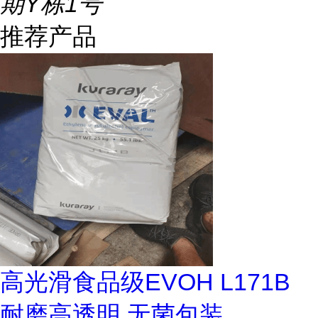
期Y栋1号
推荐产品
高光滑食品级EVOH L171B
耐磨高透明 无菌包装