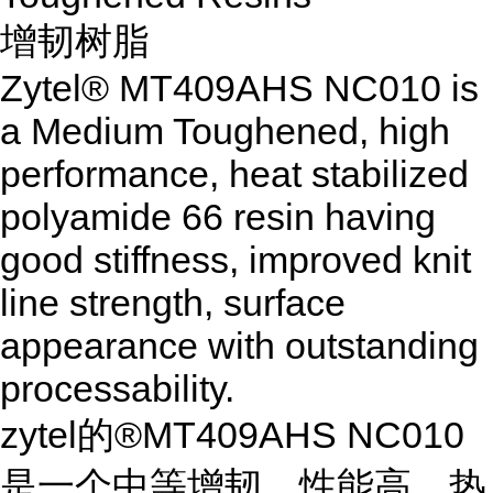
增韧树脂
Zytel® MT409AHS NC010 is
a Medium Toughened, high
performance, heat stabilized
polyamide 66 resin having
good stiffness, improved knit
line strength, surface
appearance with outstanding
processability.
zytel的®MT409AHS NC010
是一个中等增韧，性能高，热