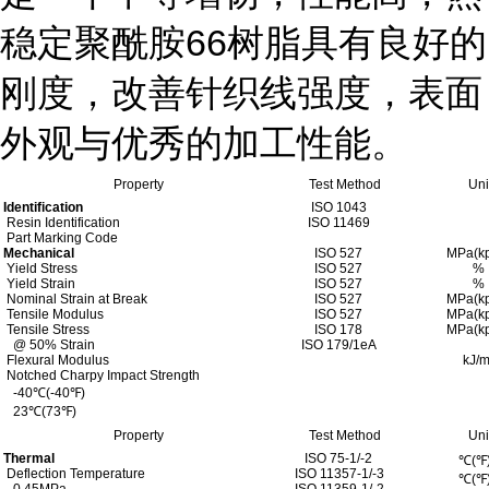
稳定聚酰胺66树脂具有良好的
刚度，改善针织线强度，表面
外观与优秀的加工性能。
Property
Test Method
Uni
Identification
ISO 1043
Resin Identification
ISO 11469
Part Marking Code
Mechanical
ISO 527
MPa(kp
Yield Stress
ISO 527
%
Yield Strain
ISO 527
%
Nominal Strain at Break
ISO 527
MPa(kp
Tensile Modulus
ISO 527
MPa(kp
Tensile Stress
ISO 178
MPa(kp
@ 50% Strain
ISO 179/1eA
Flexural Modulus
kJ/
Notched Charpy Impact Strength
-40
℃
(-40
℉
)
23
℃
(73
℉
)
Property
Test Method
Uni
Thermal
ISO 75-1/-2
℃
(
℉
Deflection Temperature
ISO 11357-1/-3
℃
(
℉