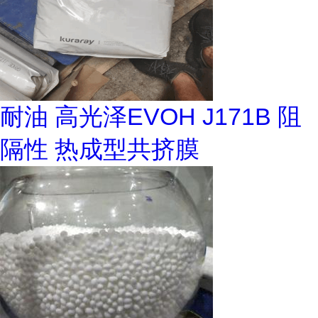
耐油 高光泽EVOH J171B 阻
隔性 热成型共挤膜