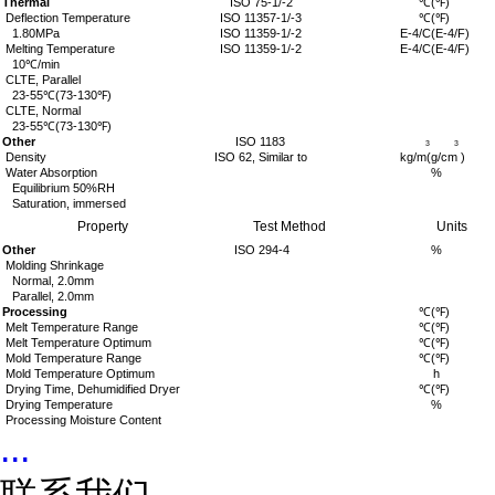
Thermal
ISO 75-1/-2
℃
(
℉
)
Deflection Temperature
ISO 11357-1/-3
℃
(
℉
)
1.80MPa
ISO 11359-1/-2
E-4/C(E-4/F)
Melting Temperature
ISO 11359-1/-2
E-4/C(E-4/F)
10
℃
/min
CLTE, Parallel
23-55
℃
(73-130
℉
)
CLTE, Normal
23-55
℃
(73-130
℉
)
Other
ISO 1183
3 3
Density
ISO 62, Similar to
kg/m(g/cm )
Water Absorption
%
Equilibrium 50%RH
Saturation, immersed
Property
Test Method
Units
Other
ISO 294-4
%
Molding Shrinkage
Normal, 2.0mm
Parallel, 2.0mm
Processing
℃
(
℉
)
Melt
Temperature Range
℃
(
℉
)
Melt Temperature Optimum
℃
(
℉
)
Mold
Temperature Range
℃
(
℉
)
Mold Temperature Optimum
h
Drying Time, Dehumidified Dryer
℃
(
℉
)
Drying Temperature
%
Processing Moisture Content
...