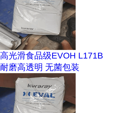
高光滑食品级EVOH L171B
耐磨高透明 无菌包装