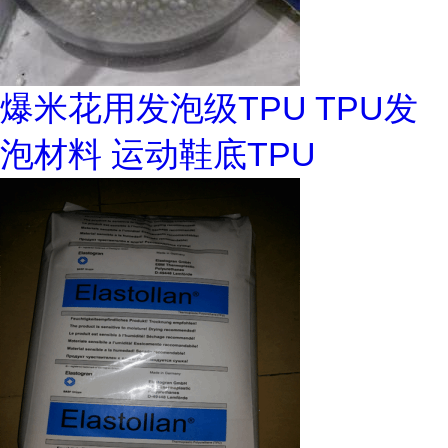
爆米花用发泡级TPU TPU发
泡材料 运动鞋底TPU