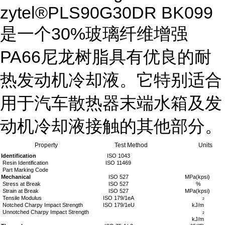
zytel®PLS90G30DR BK099
是一个30%玻璃纤维增强
PA66尼龙树脂具有优良的耐
热发动机冷却液。它特别适合
用于汽车散热器末端水箱及发
动机冷却液接触的其他部分。
Property
Test Method
Units
Identification
ISO 1043
Resin Identification
ISO 11469
Part Marking Code
Mechanical
ISO 527
MPa(kpsi)
Stress at Break
ISO 527
%
Strain at Break
ISO 527
MPa(kpsi)
Tensile Modulus
ISO 179/1eA
2
Notched Charpy Impact Strength
ISO 179/1eU
kJ/m
Unnotched Charpy Impact Strength
2
kJ/m