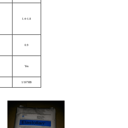
1.4~1.8
0.9
Yes
1/16"HB