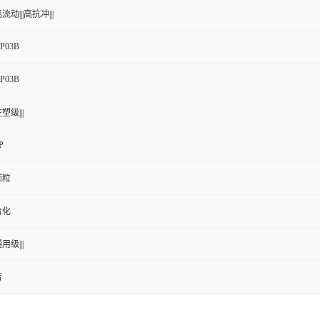
流动|||高抗冲|||
P03B
P03B
塑级|||
P
颗粒
台化
用级|||
否