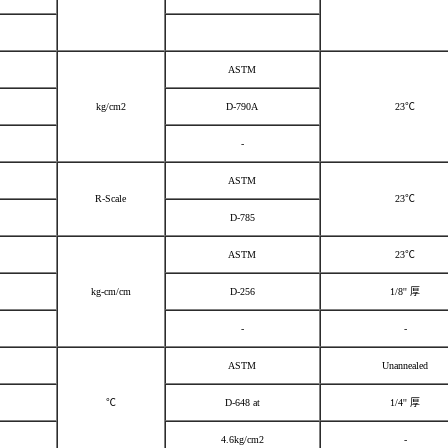
ASTM
kg/cm2
D-790A
23℃
-
ASTM
R-Scale
23℃
D-785
ASTM
23℃
kg-cm/cm
D-256
1/8'' 厚
-
-
ASTM
Unannealed
℃
D-648 at
1/4'' 厚
4.6kg/cm2
-