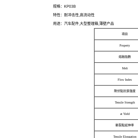
规格：KP03B
特性：耐冲击性,高流动性
用途：汽车配件,大型整理箱,薄壁产品
項目
Property
熔融指數
Melt
Flow Index
降伏點抗張強度
Tensile Strength
at Yield
斷裂點延伸率
Tensile Elongation