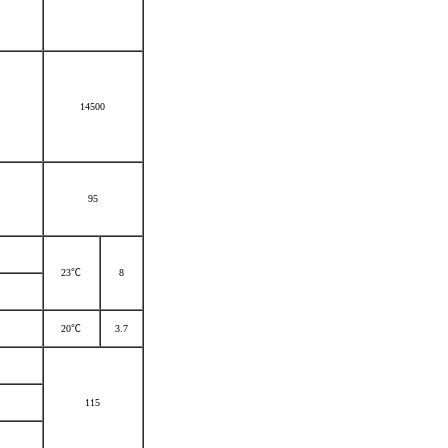
14500
95
23℃
8
20℃
3.7
115