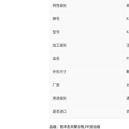
特性级别
高
K
牌号
K
型号
加工级别
注
P
品名
外形尺寸
厂家
用途级别
通
是否进口
品级：耐冲击共聚合物,PP,射出级