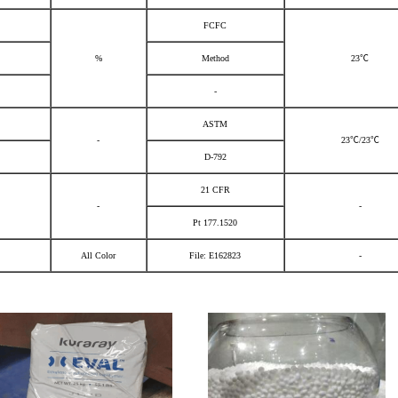
FCFC
%
Method
23℃
-
ASTM
-
23℃/23℃
D-792
21 CFR
-
-
Pt 177.1520
All Color
File: E162823
-