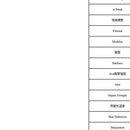
at Break
彎曲模數
Flexural
Modulus
硬度
Hardness
Izod衝擊強度
Izod
Impact Strength
熱變形溫度
Heat Deflection
Temperature