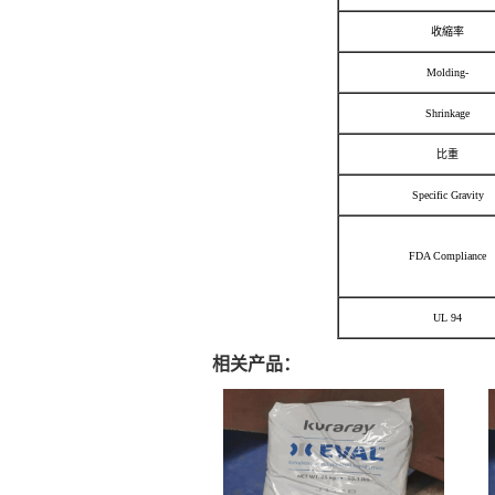
收縮率
Molding-
Shrinkage
比重
Specific Gravity
FDA Compliance
UL 94
相关产品：