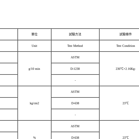
單位
試驗方法
試驗條件
Unit
Test Method
Test Condition
ASTM
g/10 min
D-1238
230℃×2.16Kg-
-
ASTM
kg/cm2
D-638
23℃
-
ASTM
%
D-638
23℃